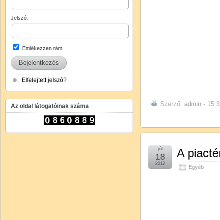
Jelszó:
Emlékezzen rám
Elfelejtett jelszó?
Szerző:
admin
- 15:3
Az oldal látogatóinak száma
júl
A piacté
18
2012
Egyéb