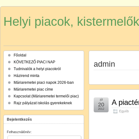
Helyi piacok, kistermelő
Főoldal
admin
KÖVETKEZŐ PIACI NAP
Tudnivalók a helyi piacokról
Házirend minta
Máriaremetei piaci napok 2026-ban
Máriaremetei piac címe
Kapcsolat (Máriaremetei termelői piac)
júl
A piacté
Rajz pályázat iskolás gyerekeknek
20
2012
Egyéb
Bejelentkezés
Felhasználónév: