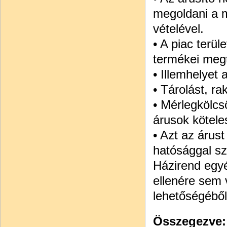
megoldani a 
vételével.
• A piac terül
termékei megt
• Illemhelyet
• Tárolást, ra
• Mérlegkölcs
árusok kötele
• Azt az árust
hatósággal sz
Házirend egyéb
ellenére sem v
lehetőségéből
Összegezve: