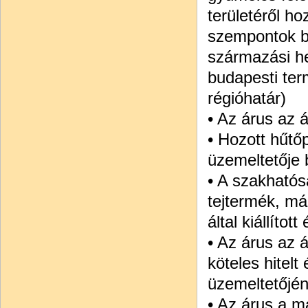
területéről ho
szempontok bet
származási hel
budapesti ter
régióhatár)
• Az árus az á
• Hozott hűtő
üzemeltetője b
• A szakhatósá
tejtermék, má
által kiállíto
• Az árus az á
köteles hitelt
üzemeltetőjé
• Az árus a m