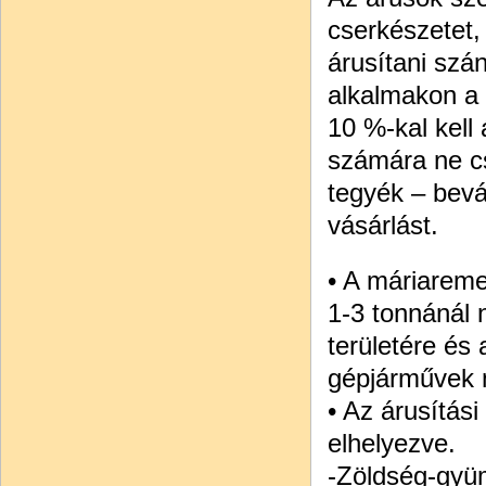
cserkészetet,
árusítani szá
alkalmakon a 
10 %-kal kell
számára ne 
tegyék – bevá
vásárlást.
• A máriaremet
1-3 tonnánál 
területére és 
gépjárművek m
• Az árusítás
elhelyezve.
-Zöldség-gyü