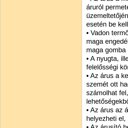
áruról permet
üzemeltetőjén
esetén be kel
• Vadon termő
maga engedél
maga gomba sz
• A nyugta, il
felelősségi kö
• Az árus a ke
szemét ott ha
számolhat fel,
lehetőségekbő
• Az árus az á
helyezheti el,
• Az árusító 