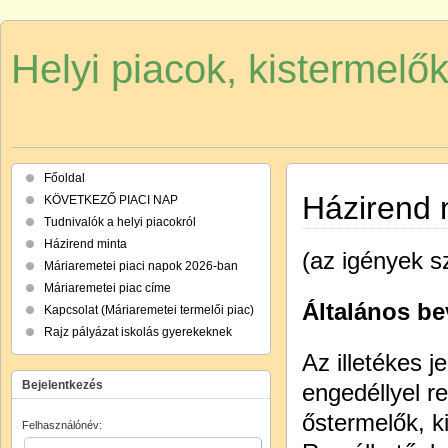
Helyi piacok, kistermelő
Főoldal
Házirend 
KÖVETKEZŐ PIACI NAP
Tudnivalók a helyi piacokról
Házirend minta
(az igények s
Máriaremetei piaci napok 2026-ban
Máriaremetei piac címe
Általános b
Kapcsolat (Máriaremetei termelői piac)
Rajz pályázat iskolás gyerekeknek
Az illetékes j
Bejelentkezés
engedéllyel r
őstermelők, k
Felhasználónév: