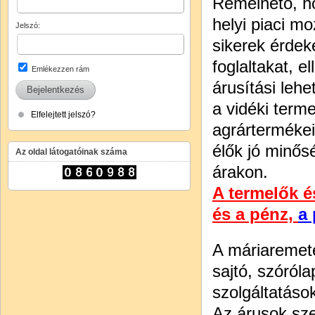
Remélhető, ho
helyi piaci m
Jelszó:
sikerek érdek
foglaltakat, e
Emlékezzen rám
árusítási leh
a vidéki term
Elfelejtett jelszó?
agrártermékei
élők jó minős
Az oldal látogatóinak száma
árakon.
A
t
ermelők é
és a pénz,
a 
A máriaremetei
sajtó, szóróla
szolgáltatáso
Az árusok sze