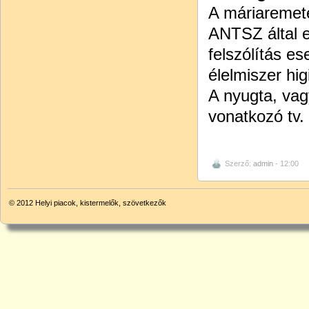
A máriaremete
ANTSZ által e
felszólítás e
élelmiszer hi
A nyugta, vag
vonatkozó tv.
Szerző:
admin
- 12:00
© 2012
Helyi piacok, kistermelők, szövetkezők