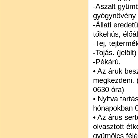
-Aszalt gyümö
gyógynövény 
-Állati eredet
tőkehús, élőál
-Tej, tejtermé
-Tojás. (jelölt)
-Pékárú.
• Az áruk besz
megkezdeni. (
0630 óra)
• Nyitva tartá
hónapokban 0
• Az árus sert
olvasztott étk
gyümölcs félé